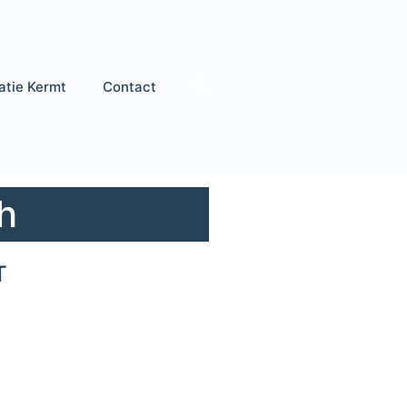
atie Kermt
Contact
h
T