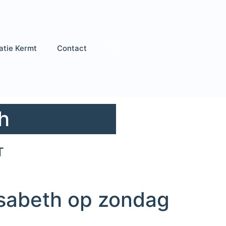
atie Kermt
Contact
h
T
isabeth op zondag