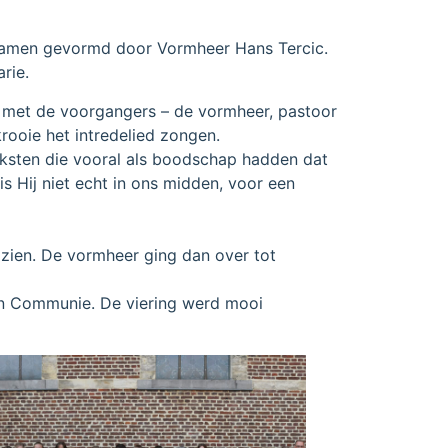
 samen gevormd door Vormheer Hans Tercic.
rie.
n met de voorgangers – de vormheer, pastoor
krooie het intredelied zongen.
eksten die vooral als boodschap hadden dat
s Hij niet echt in ons midden, voor een
 zien. De vormheer ging dan over tot
en Communie. De viering werd mooi