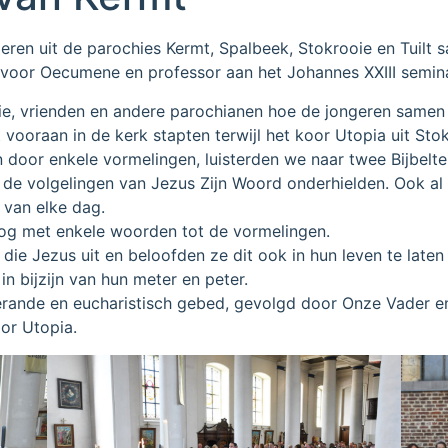
ren uit de parochies Kermt, Spalbeek, Stokrooie en Tuilt
e voor Oecumene en professor aan het Johannes XXIII semina
ilie, vrienden en andere parochianen hoe de jongeren same
 vooraan in de kerk stapten terwijl het koor Utopia uit Sto
 door enkele vormelingen, luisterden we naar twee Bijbelt
de volgelingen van Jezus Zijn Woord onderhielden. Ook al i
 van elke dag.
 nog met enkele woorden tot de vormelingen.
die Jezus uit en beloofden ze dit ook in hun leven te laten
n bijzijn van hun meter en peter.
ferande en eucharistisch gebed, gevolgd door Onze Vader 
or Utopia.