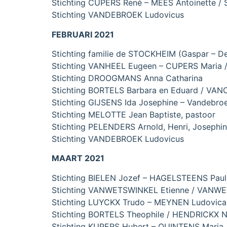
Stichting CUPERS René – MEES Antoinette
Stichting VANDEBROEK Ludovicus
FEBRUARI 2021
Stichting familie de STOCKHEIM (Gaspar – D
Stichting VANHEEL Eugeen – CUPERS Maria
Stichting DROOGMANS Anna Catharina
Stichting BORTELS Barbara en Eduard / VAN
Stichting GIJSENS Ida Josephine – Vandebro
Stichting MELOTTE Jean Baptiste, pastoor
Stichting PELENDERS Arnold, Henri, Josephi
Stichting VANDEBROEK Ludovicus
MAART 2021
Stichting BIELEN Jozef – HAGELSTEENS Paul
Stichting VANWETSWINKEL Etienne / VANWE
Stichting LUYCKX Trudo – MEYNEN Ludovica
Stichting BORTELS Theophile / HENDRICKX N
Stichting KUPERS Hubert – QUINTENS Maria