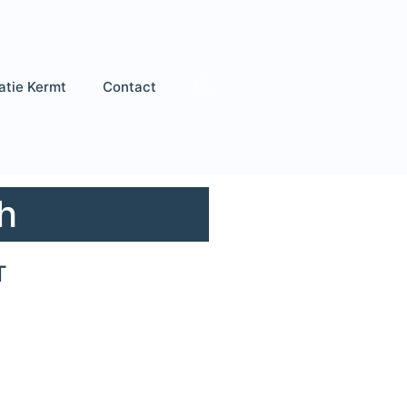
atie Kermt
Contact
h
T