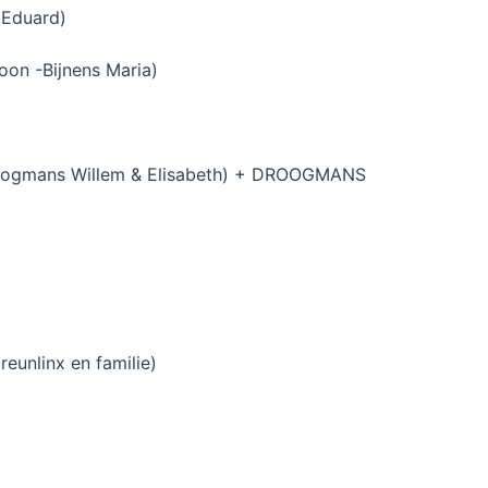
 Eduard)
oon -Bijnens Maria)
roogmans Willem & Elisabeth) + DROOGMANS
eunlinx en familie)