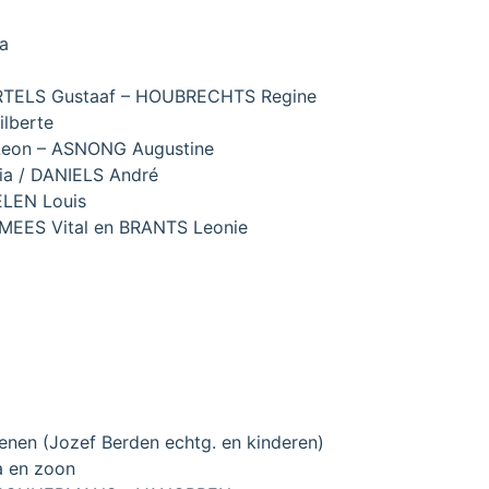
a
ORTELS Gustaaf – HOUBRECHTS Regine
ilberte
Leon – ASNONG Augustine
a / DANIELS André
ELEN Louis
 MEES Vital en BRANTS Leonie
nen (Jozef Berden echtg. en kinderen)
a en zoon