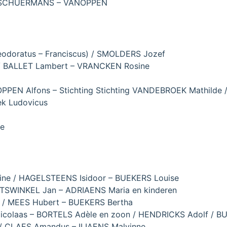
 / SCHUERMANS – VANOPPEN
eodoratus – Franciscus) / SMOLDERS Jozef
 / BALLET Lambert – VRANCKEN Rosine
OPPEN Alfons – Stichting Stichting VANDEBROEK Mathilde 
ek Ludovicus
ne
ine / HAGELSTEENS Isidoor – BUEKERS Louise
TSWINKEL Jan – ADRIAENS Maria en kinderen
 / MEES Hubert – BUEKERS Bertha
icolaas – BORTELS Adèle en zoon / HENDRICKS Adolf / B
 / CLAES Amandus – ILIAENS Malvinne